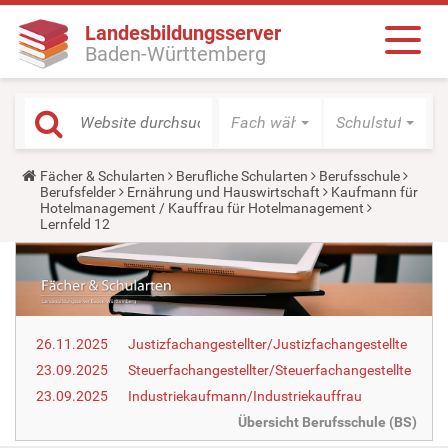
Landesbildungsserver
Baden-Württemberg
Fach wählen
Schulstufe wäh
Y
Fächer & Schularten
Berufliche Schularten
Berufsschule
o
Berufsfelder
Ernährung und Hauswirtschaft
Kaufmann für
u
Hotelmanagement / Kauffrau für Hotelmanagement
a
Lernfeld 12
r
e
h
e
r
e
:
26.11.2025
Justizfachangestellter/Justizfachangestellte
23.09.2025
Steuerfachangestellter/Steuerfachangestellte
23.09.2025
Industriekaufmann/Industriekauffrau
Übersicht Berufsschule (BS)