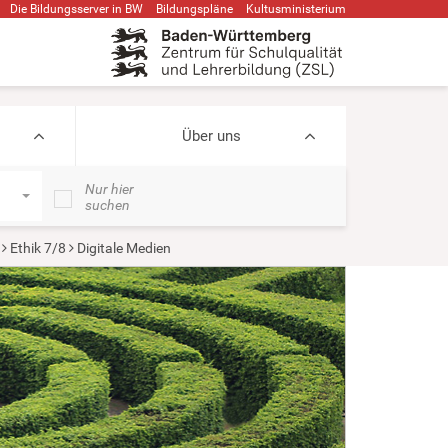
Die Bildungsserver in BW
Bildungspläne
Kultusministerium
Über uns
Nur hier
suchen
Ethik 7/8
Digitale Medien