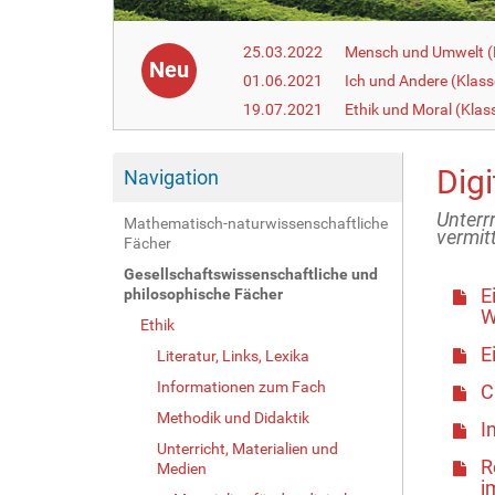
25.03.2022
Mensch und Umwelt (
Neu
01.06.2021
Ich und Andere (Klass
19.07.2021
Ethik und Moral (Klas
Dig
Navigation
Unterr
Mathematisch-naturwissenschaftliche
vermit
Fächer
Gesellschaftswissenschaftliche und
E
philosophische Fächer
W
Ethik
E
Literatur, Links, Lexika
Informationen zum Fach
C
Methodik und Didaktik
I
Unterricht, Materialien und
R
Medien
i