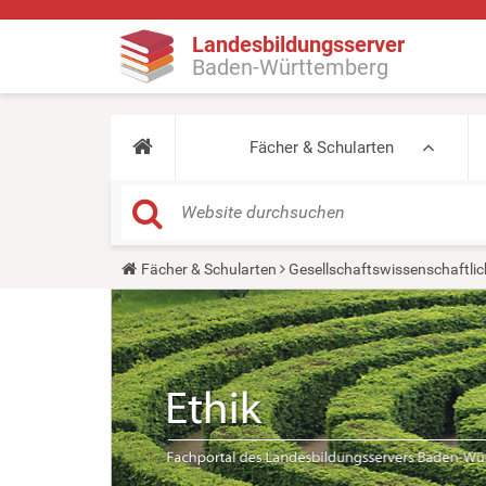
Landesbildungsserver
Baden-Württemberg
Fächer & Schularten
Y
Fächer & Schularten
Gesellschaftswissenschaftlic
o
u
a
r
e
h
e
r
e
: