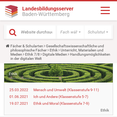
Landesbildungsserver
Baden-Württemberg
Fach wählen
Schulstufe wäh
Y
Fächer & Schularten
Gesellschaftswissenschaftliche und
o
philosophische Fächer
Ethik
Unterricht, Materialien und
u
Medien
Ethik 7/8
Digitale Medien
Handlungsmöglichkeiten
a
in der digitalen Welt
r
e
h
e
r
e
:
25.03.2022
Mensch und Umwelt (Klassenstufe 9-11)
01.06.2021
Ich und Andere (Klassenstufe 5-7)
19.07.2021
Ethik und Moral (Klassenstufe 7-9)
Ethik