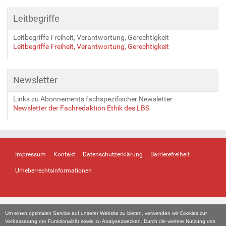
Leitbegriffe
Leitbegriffe Freiheit, Verantwortung, Gerechtigkeit
Leitbegriffe Freiheit, Verantwortung, Gerechtigkeit
Newsletter
Links zu Abonnements fachspezifischer Newsletter
Newsletter der Fachredaktion Ethik des LBS
Impressum
Kontakt
Datenschutzerklärung
Barrierefreiheit
Urheberrechtsinformationen
Um einen optimalen Service auf unserer Website zu bieten, verwenden wir Cookies zur
Verbesserung der Funktionalität sowie zu Analysezwecken. Durch die weitere Nutzung des