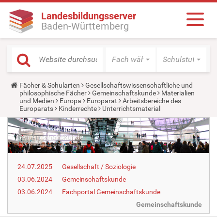
Landesbildungsserver
Baden-Württemberg
Fach wählen
Schulstufe wäh
Y
Fächer & Schularten
Gesellschaftswissenschaftliche und
o
philosophische Fächer
Gemeinschaftskunde
Materialien
u
und Medien
Europa
Europarat
Arbeitsbereiche des
a
Europarats
Kinderrechte
Unterrichtsmaterial
r
e
h
e
r
e
:
24.07.2025
Gesellschaft / Soziologie
03.06.2024
Gemeinschaftskunde
03.06.2024
Fachportal Gemeinschaftskunde
Gemeinschaftskunde