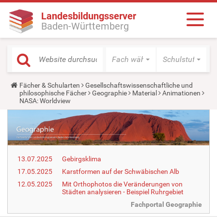
Landesbildungsserver
Baden-Württemberg
Fach wählen
Schulstufe wäh
Y
Fächer & Schularten
Gesellschaftswissenschaftliche und
o
philosophische Fächer
Geographie
Material
Animationen
u
NASA: Worldview
a
r
e
h
e
r
e
13.07.2025
Gebirgsklima
:
17.05.2025
Karstformen auf der Schwäbischen Alb
12.05.2025
Mit Orthophotos die Veränderungen von
Städten analysieren - Beispiel Ruhrgebiet
Fachportal Geographie