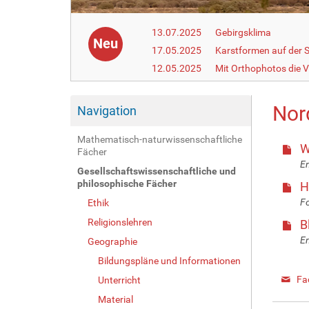
13.07.2025
Gebirgsklima
Neu
17.05.2025
Karstformen auf der 
12.05.2025
Mit Orthophotos die V
Nor
Navigation
Mathematisch-naturwissenschaftliche
W
Fächer
En
Gesellschaftswissenschaftliche und
philosophische Fächer
H
Fo
Ethik
Religionslehren
B
En
Geographie
Bildungspläne und Informationen
Fa
Unterricht
Material