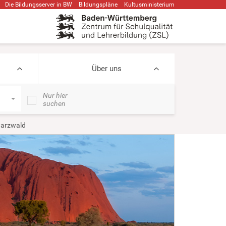
Die Bildungsserver in BW
Bildungspläne
Kultusministerium
Über uns
Nur hier
suchen
arzwald