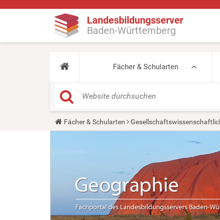
Landesbildungsserver
Baden-Württemberg
Fächer & Schularten
Y
Fächer & Schularten
Gesellschaftswissenschaftlic
o
u
a
r
e
h
e
r
e
: