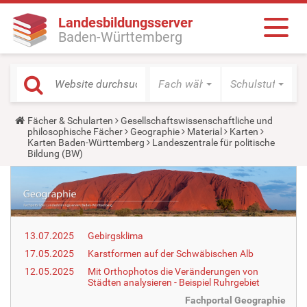
Landesbildungsserver
Baden-Württemberg
Fach wählen
Schulstufe wäh
Y
Fächer & Schularten
Gesellschaftswissenschaftliche und
o
philosophische Fächer
Geographie
Material
Karten
u
Karten Baden-Württemberg
Landeszentrale für politische
a
Bildung (BW)
r
e
h
e
r
e
:
13.07.2025
Gebirgsklima
17.05.2025
Karstformen auf der Schwäbischen Alb
12.05.2025
Mit Orthophotos die Veränderungen von
Städten analysieren - Beispiel Ruhrgebiet
Fachportal Geographie