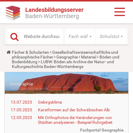
Landesbildungsserver
Baden-Württemberg
Fach wählen
Schulstufe wäh
Y
Fächer & Schularten
Gesellschaftswissenschaftliche und
o
philosophische Fächer
Geographie
Material
Böden und
u
Bodenbildung
LUBW: Böden als Archive der Natur- und
a
Kulturgeschichte Baden-Württembergs
r
e
h
e
r
e
:
13.07.2025
Gebirgsklima
17.05.2025
Karstformen auf der Schwäbischen Alb
12.05.2025
Mit Orthophotos die Veränderungen von
Städten analysieren - Beispiel Ruhrgebiet
Fachportal Geographie