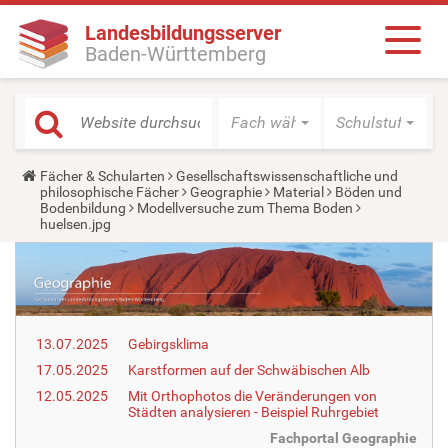
Landesbildungsserver
Baden-Württemberg
Fach wählen
Schulstufe wäh
Y
Fächer & Schularten
Gesellschaftswissenschaftliche und
o
philosophische Fächer
Geographie
Material
Böden und
u
Bodenbildung
Modellversuche zum Thema Boden
a
huelsen.jpg
r
e
h
e
r
e
:
13.07.2025
Gebirgsklima
17.05.2025
Karstformen auf der Schwäbischen Alb
12.05.2025
Mit Orthophotos die Veränderungen von
Städten analysieren - Beispiel Ruhrgebiet
Fachportal Geographie