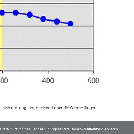
t sich nur langsam, speichert aber die Wärme länger.
 weitere Nutzung des Landesbildungsservers Baden-Württemberg erklären