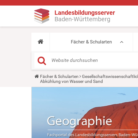
Landesbildungsserver
Baden-Württemberg
Fächer & Schularten
Y
Fächer & Schularten
Gesellschaftswissenschaftlic
o
Abkühlung von Wasser und Sand
u
a
r
e
h
e
r
e
: