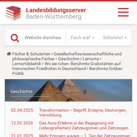
Landesbildungsserver
Baden-Württemberg
Fach wählen
Schulstufe wäh
Y
Fächer & Schularten
Gesellschaftswissenschaftliche und
o
philosophische Fächer
Geschichte
Lernorte
u
Lernortdidaktik
Wo sie ruhen: Berühmte Grabstätten auf
a
historischen Friedhöfen in Deutschland
Berühmte Gräber:
r
Politik
e
h
e
r
e
:
02.04.2025
Transformation – Begriff, Ereignis, Deutungen,
Vermittlung
12.02.2026
Das Aura-Erlebnis in der Begegnung mit
(videografierten) Zeitzeuginnen und Zeitzeugen
21.01.2025
Mehr Erinnern wagen – 1. Tag der Zeitzeuginnen