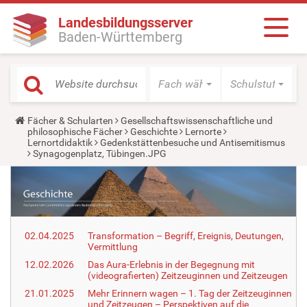
Landesbildungsserver
Baden-Württemberg
Fach wählen
Schulstufe wäh
Y
Fächer & Schularten
Gesellschaftswissenschaftliche und
o
philosophische Fächer
Geschichte
Lernorte
u
Lernortdidaktik
Gedenkstättenbesuche und Antisemitismus
a
Synagogenplatz, Tübingen.JPG
r
e
h
e
r
e
:
02.04.2025
Transformation – Begriff, Ereignis, Deutungen,
Vermittlung
12.02.2026
Das Aura-Erlebnis in der Begegnung mit
(videografierten) Zeitzeuginnen und Zeitzeugen
21.01.2025
Mehr Erinnern wagen – 1. Tag der Zeitzeuginnen
und Zeitzeugen – Perspektiven auf die