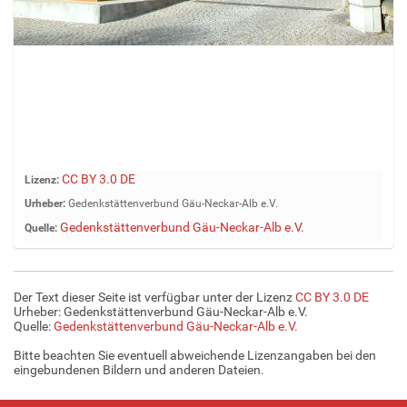
Z
CC BY 3.0 DE
Lizenz:
e
Urheber:
Gedenkstättenverbund Gäu-Neckar-Alb e.V.
i
Gedenkstättenverbund Gäu-Neckar-Alb e.V.
Quelle:
g
e
B
i
Der Text dieser Seite ist verfügbar unter der Lizenz
CC BY 3.0 DE
l
Urheber: Gedenkstättenverbund Gäu-Neckar-Alb e.V.
d
Quelle:
Gedenkstättenverbund Gäu-Neckar-Alb e.V.
i
Bitte beachten Sie eventuell abweichende Lizenzangaben bei den
n
eingebundenen Bildern und anderen Dateien.
v
o