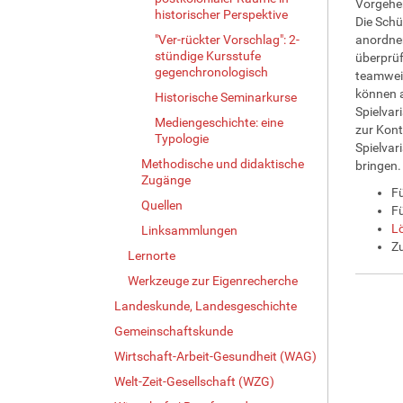
Vorgehe
historischer Perspektive
Die Schü
"Ver-rückter Vorschlag": 2-
anordnen
stündige Kursstufe
überprüf
gegenchronologisch
teamweis
können a
Historische Seminarkurse
Spielvari
Mediengeschichte: eine
zur Kontr
Typologie
Spielvar
Methodische und didaktische
bringen. 
Zugänge
Fü
Quellen
Fü
L
Linksammlungen
Zu
Lernorte
Werkzeuge zur Eigenrecherche
Landeskunde, Landesgeschichte
Gemeinschaftskunde
Wirtschaft-Arbeit-Gesundheit (WAG)
Welt-Zeit-Gesellschaft (WZG)