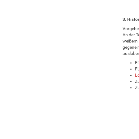
3. Hist
Vorgehe
An der T
weißem K
gegenein
ausloben
Fü
Fü
L
Zu
Zu