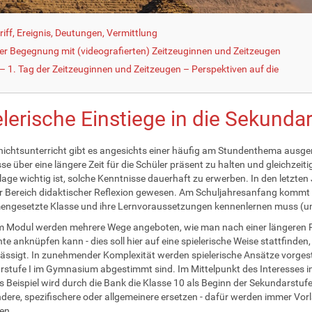
iff, Ereignis, Deutungen, Vermittlung
der Begegnung mit (videografierten) Zeitzeuginnen und Zeitzeugen
 1. Tag der Zeitzeuginnen und Zeitzeugen – Perspektiven auf die
lerische Einstiege in die Sekundar
ichtsunterricht gibt es angesichts einer häufig am Stundenthema ausgeri
se über eine längere Zeit für die Schüler präsent zu halten und gleichzei
age wichtig ist, solche Kenntnisse dauerhaft zu erwerben. In den letzten
r Bereich didaktischer Reflexion gewesen. Am Schuljahresanfang kommt 
gesetzte Klasse und ihre Lernvoraussetzungen kennenlernen muss (und i
m Modul werden mehrere Wege angeboten, wie man nach einer längeren 
te anknüpfen kann - dies soll hier auf eine spielerische Weise stattfinden
ässigt. In zunehmender Komplexität werden spielerische Ansätze vorgestel
stufe I im Gymnasium abgestimmt sind. Im Mittelpunkt des Interesses in
s Beispiel wird durch die Bank die Klasse 10 als Beginn der Sekundarstuf
dere, spezifischere oder allgemeinere ersetzen - dafür werden immer Vor
en.