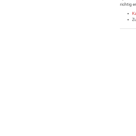
richtig e
Ka
Zu