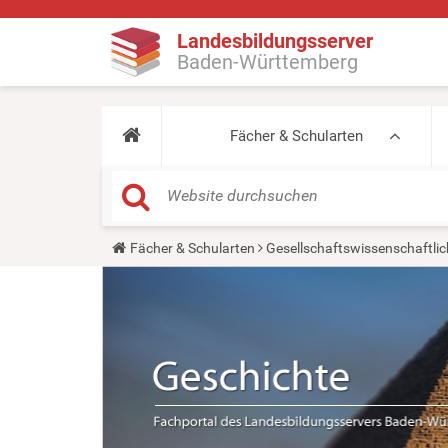
Landesbildungsserver
Baden-Württemberg
Fächer & Schularten
Y
Fächer & Schularten
Gesellschaftswissenschaftlic
o
u
a
r
e
h
e
r
e
: