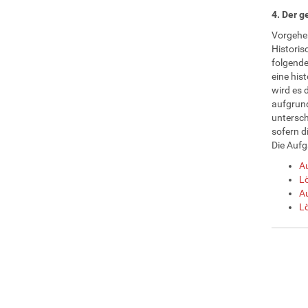
4. Der 
Vorgehe
Historis
folgende
eine his
wird es 
aufgrund
untersch
sofern d
Die Aufg
Au
Lö
Au
Lö