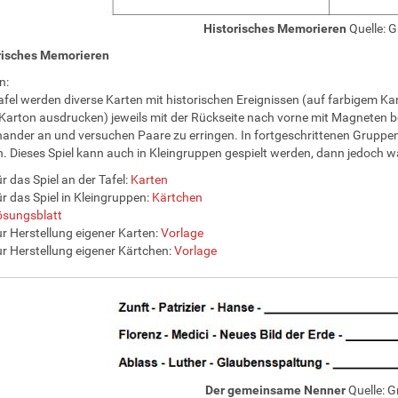
Historisches Memorieren
Quelle: 
orisches Memorieren
n:
afel werden diverse Karten mit historischen Ereignissen (auf farbigem K
arton ausdrucken) jeweils mit der Rückseite nach vorne mit Magneten bef
ander an und versuchen Paare zu erringen. In fortgeschrittenen Grupp
. Dieses Spiel kann auch in Kleingruppen gespielt werden, dann jedoch w
r das Spiel an der Tafel:
Karten
r das Spiel in Kleingruppen:
Kärtchen
ösungsblatt
r Herstellung eigener Karten:
Vorlage
r Herstellung eigener Kärtchen:
Vorlage
Der gemeinsame Nenner
Quelle: 