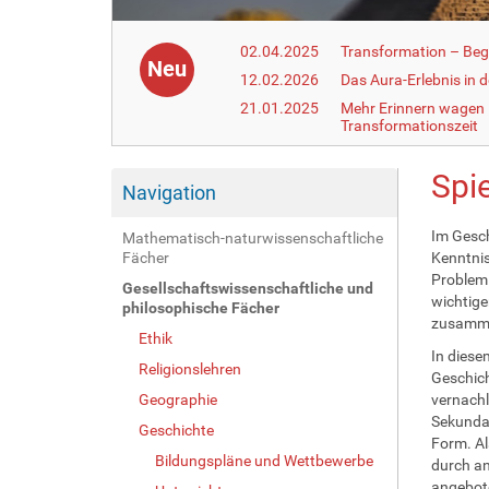
02.04.2025
Transformation – Begr
Neu
12.02.2026
Das Aura-Erlebnis in 
21.01.2025
Mehr Erinnern wagen –
Transformationszeit
Spie
Navigation
Im Gesch
Mathematisch-naturwissenschaftliche
Fächer
Kenntnis
Probleml
Gesellschaftswissenschaftliche und
wichtige
philosophische Fächer
zusammen
Ethik
In diese
Religionslehren
Geschich
Geographie
vernachl
Sekundar
Geschichte
Form. Al
Bildungspläne und Wettbewerbe
durch an
angebot