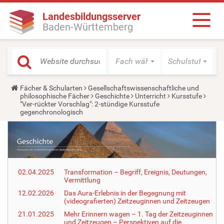
Landesbildungsserver
Baden-Württemberg
Fach wählen
Schulstufe wäh
Y
Fächer & Schularten
Gesellschaftswissenschaftliche und
o
philosophische Fächer
Geschichte
Unterricht
Kursstufe
u
"Ver-rückter Vorschlag": 2-stündige Kursstufe
a
gegenchronologisch
r
e
h
e
r
e
:
02.04.2025
Transformation – Begriff, Ereignis, Deutungen,
Vermittlung
12.02.2026
Das Aura-Erlebnis in der Begegnung mit
(videografierten) Zeitzeuginnen und Zeitzeugen
21.01.2025
Mehr Erinnern wagen – 1. Tag der Zeitzeuginnen
und Zeitzeugen – Perspektiven auf die