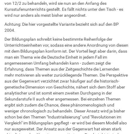
von 12/2 zu behandeln, wird sie nun an den Anfang des
Kursstufenunterrichts gestellt. Es fällt nichts unter den Tisch - es
wird nur anders als meist bisher angeordnet.
Achtung: Die hier vorgestellte Variante bezieht sich auf den BP
2004.
Der Bildungsplan schreibt keine bestimmte Reihenfolge der
Unterrichtseinheiten vor, sodass eine andere Anordnung von diesen
mit dem Bildungsplan konform ist. Der Vorteil liegt aber darin, dass
man ein Thema wie die Deutsche Einheit in jedem Fall im
angemessenen Umfang behandeln kann - zudem zeigt die
Erfahrung, dass Themen aus der Zeitgeschichte die Lernenden
mehr motivieren als weiter zurückliegende Themen. Die Perspektive
aus der Gegenwart verzichtet zwar häufiger auf die historisch-
genetische Dimension von Geschichte, nähert sich dem Stoff aber
analytischer und ist somit einem zweiten Durchgang in der
Sekundarstufe II auch eher angemessen. Bei einzelnen Themen
ergibt sich zudem die Chance, diese phänomenologisch und
weniger chronologisch zu behandeln. Dieser Ansatz wird ja bisher
schon bei den Themen "Industrialisierung" und "Revolutionen im
Vergleich" im Bildungsplan gepflegt - er wird bei diesem Modell also
nur ausgeweitet. Der Ansatz aus der Gegenwart hat einen stark