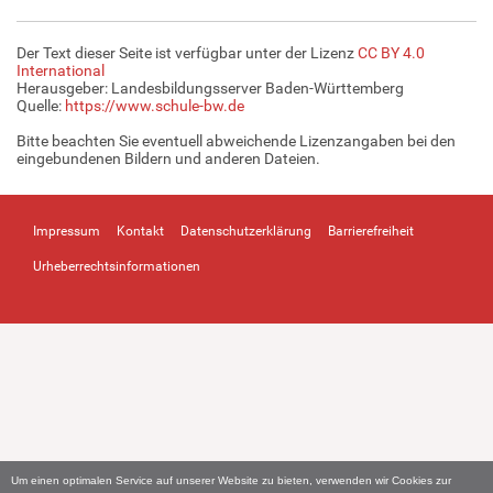
Der Text dieser Seite ist verfügbar unter der Lizenz
CC BY 4.0
International
Herausgeber: Landesbildungsserver Baden-Württemberg
Quelle:
https://www.schule-bw.de
Bitte beachten Sie eventuell abweichende Lizenzangaben bei den
eingebundenen Bildern und anderen Dateien.
Impressum
Kontakt
Datenschutzerklärung
Barrierefreiheit
Urheberrechtsinformationen
Um einen optimalen Service auf unserer Website zu bieten, verwenden wir Cookies zur