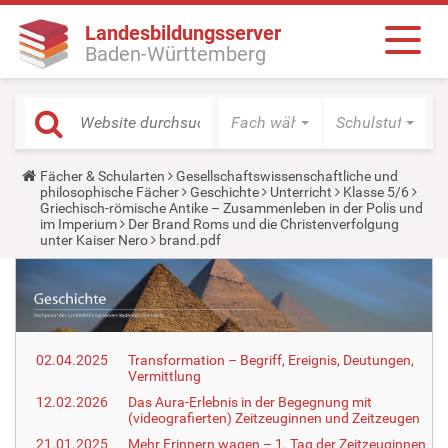
Landesbildungsserver
Baden-Württemberg
Fach wählen
Schulstufe wäh
Y
Fächer & Schularten
Gesellschaftswissenschaftliche und
o
philosophische Fächer
Geschichte
Unterricht
Klasse 5/6
u
Griechisch-römische Antike – Zusammenleben in der Polis und
a
im Imperium
Der Brand Roms und die Christenverfolgung
r
unter Kaiser Nero
brand.pdf
e
h
e
r
e
:
02.04.2025
Transformation – Begriff, Ereignis, Deutungen,
Vermittlung
12.02.2026
Das Aura-Erlebnis in der Begegnung mit
(videografierten) Zeitzeuginnen und Zeitzeugen
21.01.2025
Mehr Erinnern wagen – 1. Tag der Zeitzeuginnen