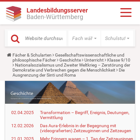
Landesbildungsserver
Baden-Württemberg
Fach wählen
Schulstufe wäh
Y
Fächer & Schularten
Gesellschaftswissenschaftliche und
o
philosophische Fächer
Geschichte
Unterricht
Klasse 9/10
u
Nationalsozialismus und Zweiter Weltkrieg – Zerstörung der
a
Demokratie und Verbrechen gegen die Menschlichkeit
Die
r
Ausgrenzung der Sinti und Roma
e
h
e
r
e
:
02.04.2025
Transformation – Begriff, Ereignis, Deutungen,
Vermittlung
12.02.2026
Das Aura-Erlebnis in der Begegnung mit
(videografierten) Zeitzeuginnen und Zeitzeugen
21.01.2025
Mehr Erinnern wagen – 1. Tag der Zeitzeuginnen