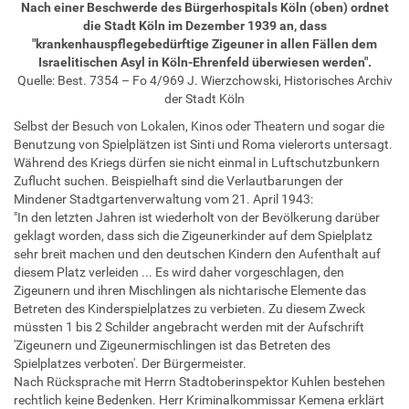
Nach einer Beschwerde des Bürgerhospitals Köln (oben) ordnet
die Stadt Köln im Dezember 1939 an, dass
"krankenhauspflegebedürftige Zigeuner in allen Fällen dem
Israelitischen Asyl in Köln-Ehrenfeld überwiesen werden".
Quelle: Best. 7354 – Fo 4/969 J. Wierzchowski, Historisches Archiv
der Stadt Köln
Selbst der Besuch von Lokalen, Kinos oder Theatern und sogar die
Benutzung von Spielplätzen ist Sinti und Roma vielerorts untersagt.
Während des Kriegs dürfen sie nicht einmal in Luftschutzbunkern
Zuflucht suchen. Beispielhaft sind die Verlautbarungen der
Mindener Stadtgartenverwaltung vom 21. April 1943:
"In den letzten Jahren ist wiederholt von der Bevölkerung darüber
geklagt worden, dass sich die Zigeunerkinder auf dem Spielplatz
sehr breit machen und den deutschen Kindern den Aufenthalt auf
diesem Platz verleiden ... Es wird daher vorgeschlagen, den
Zigeunern und ihren Mischlingen als nichtarische Elemente das
Betreten des Kinderspielplatzes zu verbieten. Zu diesem Zweck
müssten 1 bis 2 Schilder angebracht werden mit der Aufschrift
'Zigeunern und Zigeunermischlingen ist das Betreten des
Spielplatzes verboten'. Der Bürgermeister.
Nach Rücksprache mit Herrn Stadtoberinspektor Kuhlen bestehen
rechtlich keine Bedenken. Herr Kriminalkommissar Kemena erklärt