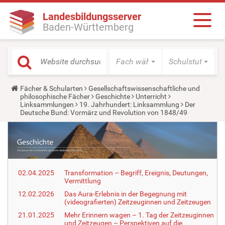
Landesbildungsserver
Baden-Württemberg
Fach wählen
Schulstufe wäh
Y
Fächer & Schularten
Gesellschaftswissenschaftliche und
o
philosophische Fächer
Geschichte
Unterricht
u
Linksammlungen
19. Jahrhundert: Linksammlung
Der
a
Deutsche Bund: Vormärz und Revolution von 1848/49
r
e
h
e
r
e
:
02.04.2025
Transformation – Begriff, Ereignis, Deutungen,
Vermittlung
12.02.2026
Das Aura-Erlebnis in der Begegnung mit
(videografierten) Zeitzeuginnen und Zeitzeugen
21.01.2025
Mehr Erinnern wagen – 1. Tag der Zeitzeuginnen
und Zeitzeugen – Perspektiven auf die