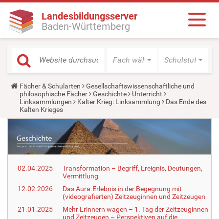
Landesbildungsserver
Baden-Württemberg
Fach wählen
Schulstufe wäh
Y
Fächer & Schularten
Gesellschaftswissenschaftliche und
o
philosophische Fächer
Geschichte
Unterricht
u
Linksammlungen
Kalter Krieg: Linksammlung
Das Ende des
a
Kalten Krieges
r
e
h
e
r
e
:
02.04.2025
Transformation – Begriff, Ereignis, Deutungen,
Vermittlung
12.02.2026
Das Aura-Erlebnis in der Begegnung mit
(videografierten) Zeitzeuginnen und Zeitzeugen
21.01.2025
Mehr Erinnern wagen – 1. Tag der Zeitzeuginnen
und Zeitzeugen – Perspektiven auf die