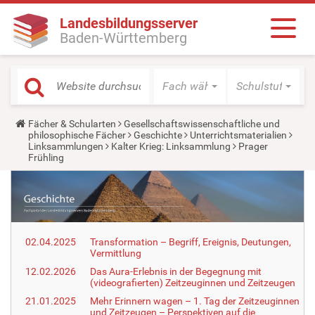
Landesbildungsserver
Baden-Württemberg
Fach wählen
Schulstufe wäh
Y
Fächer & Schularten
Gesellschaftswissenschaftliche und
o
philosophische Fächer
Geschichte
Unterrichtsmaterialien
u
Linksammlungen
Kalter Krieg: Linksammlung
Prager
a
Frühling
r
e
h
e
r
e
:
02.04.2025
Transformation – Begriff, Ereignis, Deutungen,
Vermittlung
12.02.2026
Das Aura-Erlebnis in der Begegnung mit
(videografierten) Zeitzeuginnen und Zeitzeugen
21.01.2025
Mehr Erinnern wagen – 1. Tag der Zeitzeuginnen
und Zeitzeugen – Perspektiven auf die