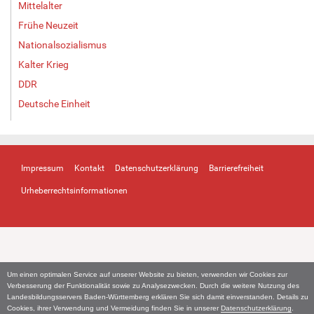
Mittelalter
Frühe Neuzeit
Nationalsozialismus
Kalter Krieg
DDR
Deutsche Einheit
Impressum
Kontakt
Datenschutzerklärung
Barrierefreiheit
Urheberrechtsinformationen
Um einen optimalen Service auf unserer Website zu bieten, verwenden wir Cookies zur
Verbesserung der Funktionalität sowie zu Analysezwecken. Durch die weitere Nutzung des
Landesbildungsservers Baden-Württemberg erklären Sie sich damit einverstanden. Details zu
Cookies, ihrer Verwendung und Vermeidung finden Sie in unserer
Datenschutzerklärung
.