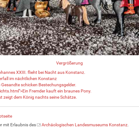
Vergrößerung
hannes XXIII. flieht bei Nacht aus Konstanz.
fall im nächtlichen Konstanz
 Gesandte schicken Bestechungsgelder.
nichts.html">Ein Fremder kauft ein braunes Pony.
t zeigt dem König nachts seine Schätze.
tseite
er mit Erlaubnis des
Archäologischen Landesmuseums Konstanz
.