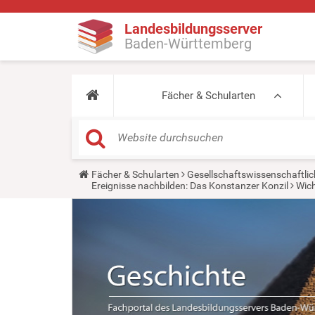
Landesbildungsserver
Baden-Württemberg
Fächer & Schularten
Y
Fächer & Schularten
Gesellschaftswissenschaftlic
o
Ereignisse nachbilden: Das Konstanzer Konzil
Wich
u
a
r
e
h
e
r
e
: