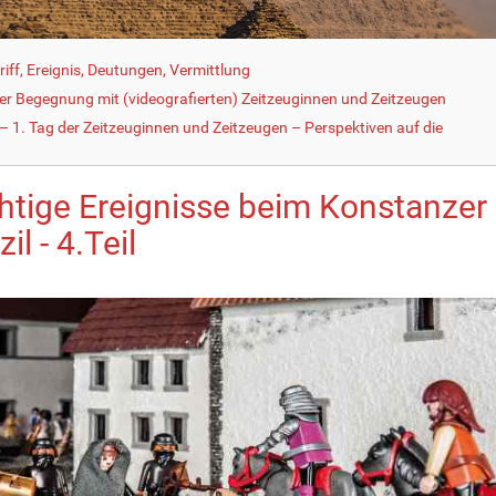
iff, Ereignis, Deutungen, Vermittlung
der Begegnung mit (videografierten) Zeitzeuginnen und Zeitzeugen
 1. Tag der Zeitzeuginnen und Zeitzeugen – Perspektiven auf die
htige Ereignisse beim Konstanzer
il - 4.Teil