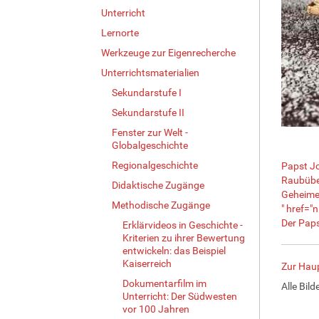
Unterricht
Lernorte
Werkzeuge zur Eigenrecherche
Unterrichtsmaterialien
Sekundarstufe I
Sekundarstufe II
Fenster zur Welt -
Globalgeschichte
Regionalgeschichte
Papst Jo
Raubüber
Didaktische Zugänge
Geheime
Methodische Zugänge
" href="
Der Paps
Erklärvideos in Geschichte -
Kriterien zu ihrer Bewertung
entwickeln: das Beispiel
Kaiserreich
Zur Haup
Dokumentarfilm im
Alle Bild
Unterricht: Der Südwesten
vor 100 Jahren