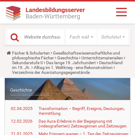
Landesbildungsserver
Baden-Württemberg
Fach wählen
Schulstufe wäh
Y
Fächer & Schularten
Gesellschaftswissenschaftliche und
o
philosophische Fächer
Geschichte
Unterrichtsmaterialien
u
Sekundarstufe II
Das lange 19. Jahrhundert
Deutschland
a
im 19. Jh.
Alltag im 1. Weltkrieg - eine Rekonstruktion
r
Verzeichnis der Ausrüstungsgegenstände
e
h
e
r
e
:
02.04.2025
Transformation – Begriff, Ereignis, Deutungen,
Vermittlung
12.02.2026
Das Aura-Erlebnis in der Begegnung mit
(videografierten) Zeitzeuginnen und Zeitzeugen
21.01.2025
Mehr Erinnern wagen – 1. Tag der Zeitzeuginnen