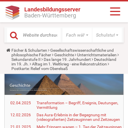
Landesbildungsserver
Baden-Württemberg
Fach wählen
Schulstufe wäh
Y
Fächer & Schularten
Gesellschaftswissenschaftliche und
o
philosophische Fächer
Geschichte
Unterrichtsmaterialien
u
Sekundarstufe II
Das lange 19. Jahrhundert
Deutschland
a
im 19. Jh.
Alltag im 1. Weltkrieg - eine Rekonstruktion
r
Postkarte: Relief vom Oberelsaß
e
h
e
r
e
:
02.04.2025
Transformation – Begriff, Ereignis, Deutungen,
Vermittlung
12.02.2026
Das Aura-Erlebnis in der Begegnung mit
(videografierten) Zeitzeuginnen und Zeitzeugen
21.01.2025
Mehr Erinnern wagen – 1. Tag der Zeitzeuginnen