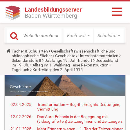
Landesbildungsserver
Baden-Württemberg
Fach wählen
Schulstufe wäh
Y
Fächer & Schularten
Gesellschaftswissenschaftliche und
o
philosophische Fächer
Geschichte
Unterrichtsmaterialien
u
Sekundarstufe II
Das lange 19. Jahrhundert
Deutschland
a
im 19. Jh.
Alltag im 1. Weltkrieg - eine Rekonstruktion
r
Tagebuch
Karfreitag, den 2. April 1915
e
h
e
r
e
:
02.04.2025
Transformation – Begriff, Ereignis, Deutungen,
Vermittlung
12.02.2026
Das Aura-Erlebnis in der Begegnung mit
(videografierten) Zeitzeuginnen und Zeitzeugen
21.01.2025
Mehr Erinnern wagen – 1. Tag der Zeitzeuginnen