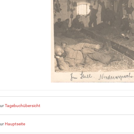
zur
Tagebuchübersicht
zur
Hauptseite