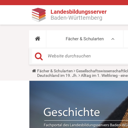
Landesbildungsserver
Baden-Württemberg
Fächer & Schularten
Y
Fächer & Schularten
Gesellschaftswissenschaftlic
o
Deutschland im 19. Jh.
Alltag im 1. Weltkrieg - ei
u
a
r
e
h
e
r
e
: