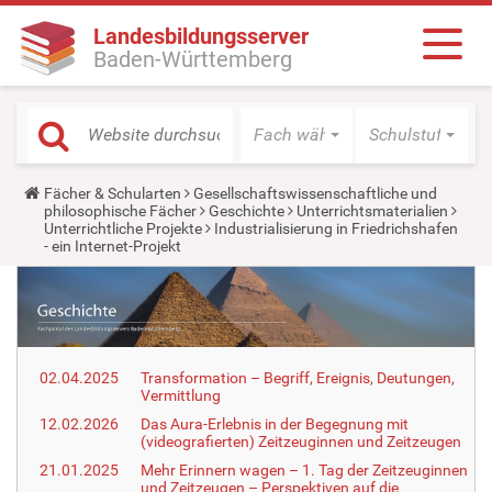
Landesbildungsserver
Baden-Württemberg
Fach wählen
Schulstufe wäh
Y
Fächer & Schularten
Gesellschaftswissenschaftliche und
o
philosophische Fächer
Geschichte
Unterrichtsmaterialien
u
Unterrichtliche Projekte
Industrialisierung in Friedrichshafen
a
- ein Internet-Projekt
r
e
h
e
r
e
:
02.04.2025
Transformation – Begriff, Ereignis, Deutungen,
Vermittlung
12.02.2026
Das Aura-Erlebnis in der Begegnung mit
(videografierten) Zeitzeuginnen und Zeitzeugen
21.01.2025
Mehr Erinnern wagen – 1. Tag der Zeitzeuginnen
und Zeitzeugen – Perspektiven auf die