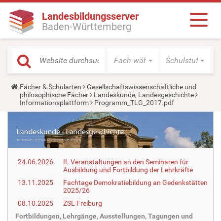
Landesbildungsserver
Baden-Württemberg
Fach wählen
Schulstufe wäh
Y
Fächer & Schularten
Gesellschaftswissenschaftliche und
o
philosophische Fächer
Landeskunde, Landesgeschichte
u
Informationsplattform
Programm_TLG_2017.pdf
a
r
e
h
e
r
e
24.06.2026
II. Veranstaltungen an den Seminaren für
:
Ausbildung und Fortbildung der Lehrkräfte
13.11.2025
Fachtage Demokratiebildung an Gedenkstätten
2025/26
08.10.2025
ZSL Freiburg
Fortbildungen, Lehrgänge, Ausstellungen, Tagungen und