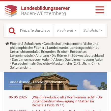
Landesbildungsserver
Baden-Württemberg
Fach wählen
Schulstufe wäh
Y
Fächer & Schularten
Gesellschaftswissenschaftliche und
o
philosophische Fächer
Landeskunde, Landesgeschichte
u
Unterrichtsmodule
Erkunden, Erleben, Entdecken:
a
Lernortmodule
Altertum
Die Römer in Südwestdeutschland
r
Das Limesmuseum Aalen
Album: Das Limesmuseum Aalen
e
Paradehelm als Gesichts-/Maskenhelm (2./3. Jh. n. Chr.):
h
Seitenansicht
e
r
e
:
06.05.2026
„Wia d´Revoludsjo uffs Dorf komma isch!“ - Die
Jugendzentrumsbewegung in Stetten im
Remstal (1968-1977)