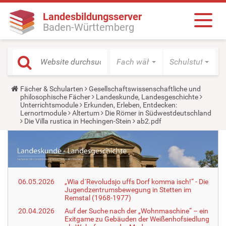
Landesbildungsserver
Baden-Württemberg
Fach wählen
Schulstufe wäh
Y
Fächer & Schularten
Gesellschaftswissenschaftliche und
o
philosophische Fächer
Landeskunde, Landesgeschichte
u
Unterrichtsmodule
Erkunden, Erleben, Entdecken:
a
Lernortmodule
Altertum
Die Römer in Südwestdeutschland
r
Die Villa rustica in Hechingen-Stein
ab2.pdf
e
h
e
r
e
:
06.05.2026
„Wia d´Revoludsjo uffs Dorf komma isch!“ - Die
Jugendzentrumsbewegung in Stetten im
Remstal (1968-1977)
20.04.2026
Auf der Suche nach der „Wohnmaschine“ – ein
Exitgame zu Gebäuden der Weißenhofsiedlung