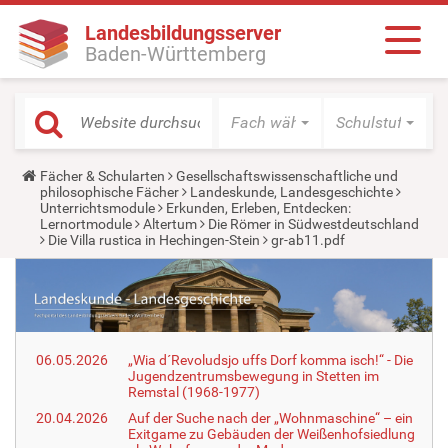
Landesbildungsserver
Baden-Württemberg
Fach wählen
Schulstufe wäh
Y
Fächer & Schularten
Gesellschaftswissenschaftliche und
o
philosophische Fächer
Landeskunde, Landesgeschichte
u
Unterrichtsmodule
Erkunden, Erleben, Entdecken:
a
Lernortmodule
Altertum
Die Römer in Südwestdeutschland
r
Die Villa rustica in Hechingen-Stein
gr-ab11.pdf
e
h
e
r
e
:
06.05.2026
„Wia d´Revoludsjo uffs Dorf komma isch!“ - Die
Jugendzentrumsbewegung in Stetten im
Remstal (1968-1977)
20.04.2026
Auf der Suche nach der „Wohnmaschine“ – ein
Exitgame zu Gebäuden der Weißenhofsiedlung