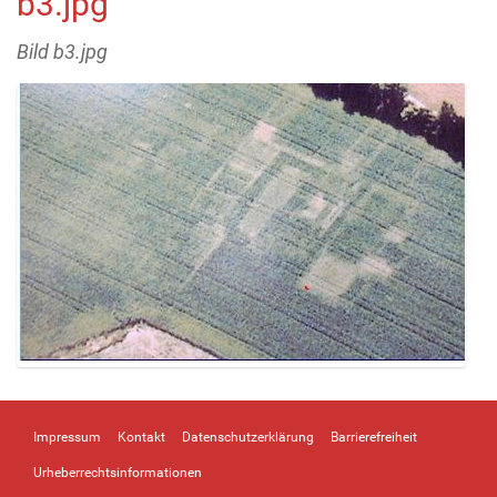
b3.jpg
Bild b3.jpg
Z
e
i
Impressum
Kontakt
Datenschutzerklärung
Barrierefreiheit
g
e
Urheberrechtsinformationen
B