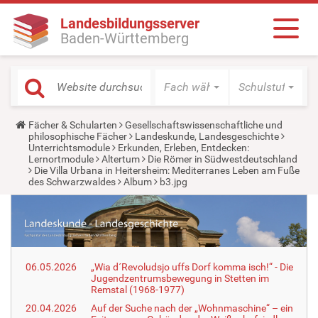
Landesbildungsserver
Baden-Württemberg
Fach wählen
Schulstufe wäh
Y
Fächer & Schularten
Gesellschaftswissenschaftliche und
o
philosophische Fächer
Landeskunde, Landesgeschichte
u
Unterrichtsmodule
Erkunden, Erleben, Entdecken:
a
Lernortmodule
Altertum
Die Römer in Südwestdeutschland
r
Die Villa Urbana in Heitersheim: Mediterranes Leben am Fuße
e
des Schwarzwaldes
Album
b3.jpg
h
e
r
e
:
06.05.2026
„Wia d´Revoludsjo uffs Dorf komma isch!“ - Die
Jugendzentrumsbewegung in Stetten im
Remstal (1968-1977)
20.04.2026
Auf der Suche nach der „Wohnmaschine“ – ein