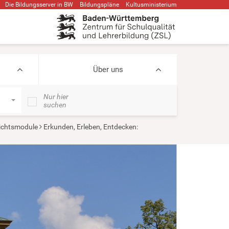
Die Bildungsserver in BW
Bildungspläne
Kultusministerium
Über uns
Nur hier
suchen
ichtsmodule
Erkunden, Erleben, Entdecken: