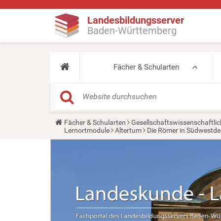
Landesbildungsserver
Baden-Württemberg
Fächer & Schularten
Y
Fächer & Schularten
Gesellschaftswissenschaftlic
o
Lernortmodule
Altertum
Die Römer in Südwestde
u
a
r
e
h
e
r
e
: