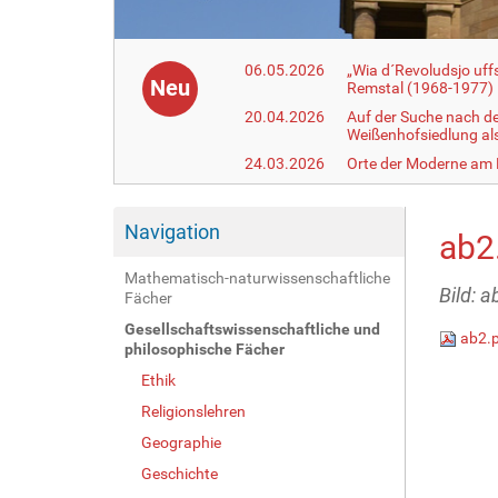
06.05.2026
„Wia d´Revoludsjo uf
Neu
Remstal (1968-1977)
20.04.2026
Auf der Suche nach d
Weißenhofsiedlung a
24.03.2026
Orte der Moderne am
Navigation
ab2
Mathematisch-naturwissenschaftliche
Bild: a
Fächer
Gesellschaftswissenschaftliche und
ab2.
philosophische Fächer
Ethik
Religionslehren
Geographie
Geschichte