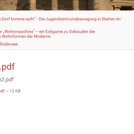
fs Dorf komma isch!“ - Die Jugendzentrumsbewegung in Stetten im
er „Wohnmaschine“ – ein Exitgame zu Gebäuden der
ls Wohnformen der Moderne
 Bodensee
.pdf
b2.pdf
pdf
— 12 KB