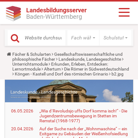
Landesbildungsserver
Baden-Württemberg
Fach wählen
Schulstufe wäh
Y
Fächer & Schularten
Gesellschaftswissenschaftliche und
o
philosophische Fächer
Landeskunde, Landesgeschichte
u
Unterrichtsmodule
Erkunden, Erleben, Entdecken:
a
Lernortmodule
Altertum
Die Römer in Südwestdeutschland
r
Köngen - Kastell und Dorf des römischen Grinario
b2.jpg
e
h
e
r
e
:
06.05.2026
„Wia d´Revoludsjo uffs Dorf komma isch!“ - Die
Jugendzentrumsbewegung in Stetten im
Remstal (1968-1977)
20.04.2026
Auf der Suche nach der „Wohnmaschine“ – ein
Exitgame zu Gebäuden der Weißenhofsiedlung