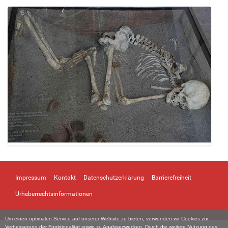
Z
e
i
Impressum
Kontakt
Datenschutzerklärung
Barrierefreiheit
g
e
Urheberrechtsinformationen
B
i
Um einen optimalen Service auf unserer Website zu bieten, verwenden wir Cookies zur
l
Verbesserung der Funktionalität sowie zu Analysezwecken. Durch die weitere Nutzung des