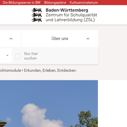
Die Bildungsserver in BW
Bildungspläne
Kultusministerium
Über uns
Nur hier
suchen
ichtsmodule
Erkunden, Erleben, Entdecken: