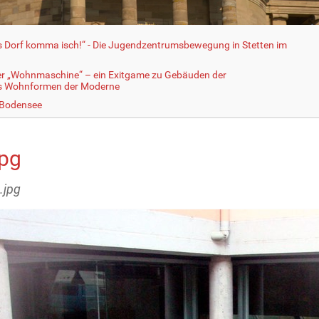
fs Dorf komma isch!“ - Die Jugendzentrumsbewegung in Stetten im
er „Wohnmaschine“ – ein Exitgame zu Gebäuden der
ls Wohnformen der Moderne
 Bodensee
jpg
.jpg