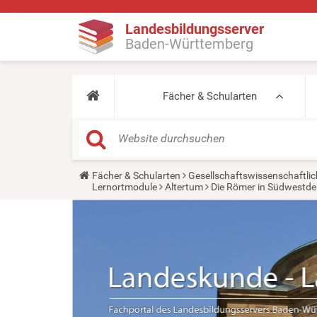
Landesbildungsserver
Baden-Württemberg
Fächer & Schularten
Y
Fächer & Schularten
Gesellschaftswissenschaftlic
o
Lernortmodule
Altertum
Die Römer in Südwestde
u
a
r
e
h
e
r
e
: