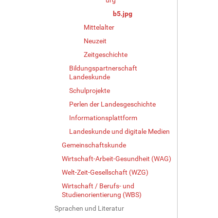
e
b5.jpg
i
g
Mittelalter
e
Neuzeit
B
i
Zeitgeschichte
l
Bildungspartnerschaft
d
Landeskunde
i
Schulprojekte
n
v
Perlen der Landesgeschichte
o
Informationsplattform
l
Landeskunde und digitale Medien
l
e
Gemeinschaftskunde
r
Wirtschaft-Arbeit-Gesundheit (WAG)
G
r
Welt-Zeit-Gesellschaft (WZG)
ö
Wirtschaft / Berufs- und
ß
Studienorientierung (WBS)
e
Sprachen und Literatur
…