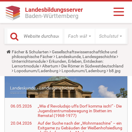
Landesbildungsserver
Baden-Württemberg
Fach wählen
Schulstufe wäh
Y
Fächer & Schularten
Gesellschaftswissenschaftliche und
o
philosophische Fächer
Landeskunde, Landesgeschichte
u
Unterrichtsmodule
Erkunden, Erleben, Entdecken:
a
Lernortmodule
Altertum
Die Römer in Südwestdeutschland
r
Lopodunum/Ladenburg
Lopodunum/Ladenburg
b8.jpg
e
h
e
r
e
:
06.05.2026
„Wia d´Revoludsjo uffs Dorf komma isch!“ - Die
Jugendzentrumsbewegung in Stetten im
Remstal (1968-1977)
20.04.2026
Auf der Suche nach der „Wohnmaschine“ – ein
Exitgame zu Gebäuden der Weißenhofsiedlung