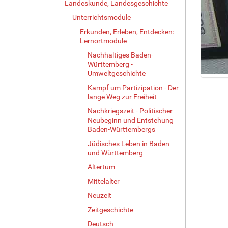
Landeskunde, Landesgeschichte
Unterrichtsmodule
Erkunden, Erleben, Entdecken:
Lernortmodule
Nachhaltiges Baden-
Württemberg -
Umweltgeschichte
Z
Kampf um Partizipation - Der
e
lange Weg zur Freiheit
i
Nachkriegszeit - Politischer
g
Neubeginn und Entstehung
e
Baden-Württembergs
B
Jüdisches Leben in Baden
i
und Württemberg
l
d
Altertum
i
Mittelalter
n
v
Neuzeit
o
Zeitgeschichte
l
Deutsch
l