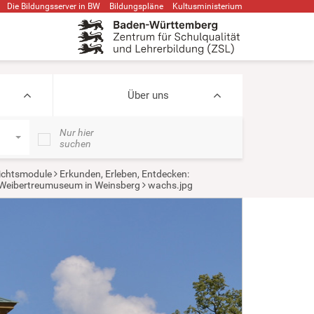
Die Bildungsserver in BW
Bildungspläne
Kultusministerium
Über uns
Nur hier
suchen
ichtsmodule
Erkunden, Erleben, Entdecken:
s Weibertreumuseum in Weinsberg
wachs.jpg