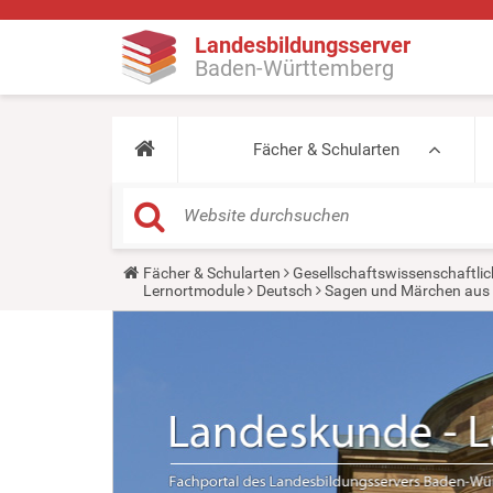
Landesbildungsserver
Baden-Württemberg
Fächer & Schularten
Y
Fächer & Schularten
Gesellschaftswissenschaftlic
o
Lernortmodule
Deutsch
Sagen und Märchen aus
u
a
r
e
h
e
r
e
: