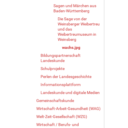
e
Sagen und Märchen aus
r
Baden-Württemberg
G
Die Sage von der
r
Weinsberger Weibertreu
ö
und das
ß
Weibertreumuseum in
e
Weinsberg
…
wachs.jpg
Bildungspartnerschaft
Landeskunde
Schulprojekte
Perlen der Landesgeschichte
Informationsplattform
Landeskunde und digitale Medien
Gemeinschaftskunde
Wirtschaft-Arbeit-Gesundheit (WAG)
Welt-Zeit-Gesellschaft (WZG)
Wirtschaft / Berufs- und