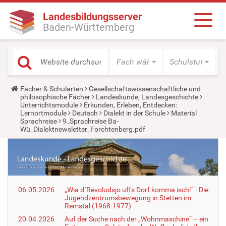
Landesbildungsserver
Baden-Württemberg
Fach wählen
Schulstufe wäh
Y
Fächer & Schularten
Gesellschaftswissenschaftliche und
o
philosophische Fächer
Landeskunde, Landesgeschichte
u
Unterrichtsmodule
Erkunden, Erleben, Entdecken:
a
Lernortmodule
Deutsch
Dialekt in der Schule
Material
r
Sprachreise
9_Sprachreise Ba-
e
Wü_Dialektnewsletter_Forchtenberg.pdf
h
e
r
e
:
06.05.2026
„Wia d´Revoludsjo uffs Dorf komma isch!“ - Die
Jugendzentrumsbewegung in Stetten im
Remstal (1968-1977)
20.04.2026
Auf der Suche nach der „Wohnmaschine“ – ein