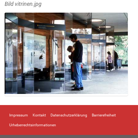
Bild vitrinen.jpg
Z
e
i
Impressum
Kontakt
Datenschutzerklärung
Barrierefreiheit
g
e
Urheberrechtsinformationen
B
i