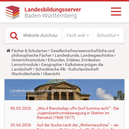
Landesbildungsserver
Baden-Württemberg
Fach wählen
Schulstufe wäh
Y
Fächer & Schularten
Gesellschaftswissenschaftliche und
o
philosophische Fächer
Landeskunde, Landesgeschichte
u
Unterrichtsmodule
Erkunden, Erleben, Entdecken:
a
Lernortmodule
Geographie
Kalksteine prägen die
r
Landschaft
Schwäbische Alb - Kulturlandschaft
e
Wacholderheide
Übersicht
h
e
r
e
:
06.05.2026
„Wia d´Revoludsjo uffs Dorf komma isch!“ - Die
Jugendzentrumsbewegung in Stetten im
Remstal (1968-1977)
20.04.2026
Auf der Suche nach der „Wohnmaschine“ – ein