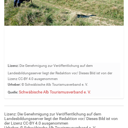
Z
Lizenz:
Die Genehmigung zur Veröffentlichung auf dem
e
Landesbildungsserver liegt der Redaktion vor/ Dieses Bild ist von der
i
Lizenz CC-BY 4.0 ausgenommen
g
Urheber:
© Schwäbische Alb Tourismusverband e. V.
e
Schwäbische Alb Tourismusverband e. V.
Quelle:
B
i
l
d
Lizenz: Die Genehmigung zur Veröffentlichung auf dem
i
Landesbildungsserver liegt der Redaktion vor/ Dieses Bild ist von
n
der Lizenz CC-BY 4.0 ausgenommen
Urheber: © Schwäbische Alb Tourismusverband e. V.