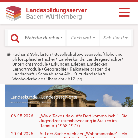
Landesbildungsserver
Baden-Württemberg
Fach wählen
Schulstufe wäh
Y
Fächer & Schularten
Gesellschaftswissenschaftliche und
o
philosophische Fächer
Landeskunde, Landesgeschichte
u
Unterrichtsmodule
Erkunden, Erleben, Entdecken:
a
Lernortmodule
Geographie
Kalksteine prägen die
r
Landschaft
Schwäbische Alb - Kulturlandschaft
e
Wacholderheide
Übersicht
b12.jpg
h
e
r
e
:
06.05.2026
„Wia d´Revoludsjo uffs Dorf komma isch!“ - Die
Jugendzentrumsbewegung in Stetten im
Remstal (1968-1977)
20.04.2026
Auf der Suche nach der „Wohnmaschine“ – ein