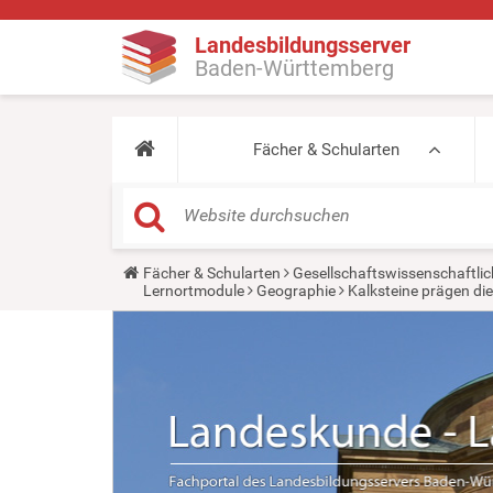
Landesbildungsserver
Baden-Württemberg
Fächer & Schularten
Y
Fächer & Schularten
Gesellschaftswissenschaftlic
o
Lernortmodule
Geographie
Kalksteine prägen di
u
a
r
e
h
e
r
e
: