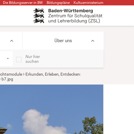
Die Bildungsserver in BW
Bildungspläne
Kultusministerium
Über uns
Nur hier
suchen
ichtsmodule
Erkunden, Erleben, Entdecken:
b7.jpg