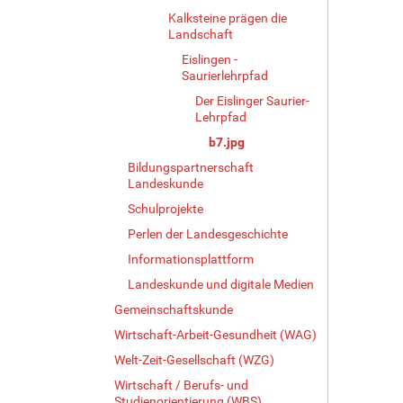
e
Kalksteine prägen die
i
Landschaft
g
Eislingen -
e
Saurierlehrpfad
B
i
Der Eislinger Saurier-
l
Lehrpfad
d
b7.jpg
i
Bildungspartnerschaft
n
Landeskunde
v
o
Schulprojekte
l
Perlen der Landesgeschichte
l
Informationsplattform
e
r
Landeskunde und digitale Medien
G
Gemeinschaftskunde
r
ö
Wirtschaft-Arbeit-Gesundheit (WAG)
ß
Welt-Zeit-Gesellschaft (WZG)
e
Wirtschaft / Berufs- und
…
Studienorientierung (WBS)