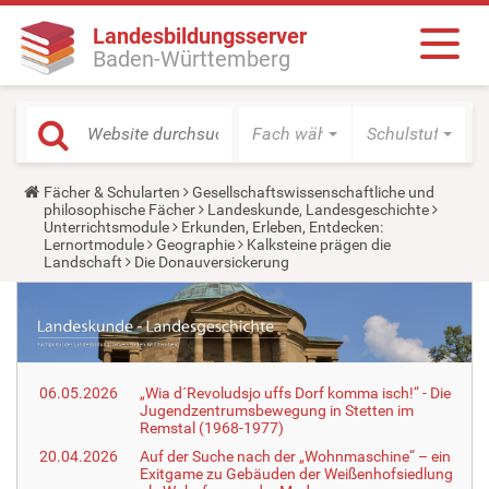
Landesbildungsserver
Baden-Württemberg
Fach wählen
Schulstufe wäh
Y
Fächer & Schularten
Gesellschaftswissenschaftliche und
o
philosophische Fächer
Landeskunde, Landesgeschichte
u
Unterrichtsmodule
Erkunden, Erleben, Entdecken:
a
Lernortmodule
Geographie
Kalksteine prägen die
r
Landschaft
Die Donauversickerung
e
h
e
r
e
:
06.05.2026
„Wia d´Revoludsjo uffs Dorf komma isch!“ - Die
Jugendzentrumsbewegung in Stetten im
Remstal (1968-1977)
20.04.2026
Auf der Suche nach der „Wohnmaschine“ – ein
Exitgame zu Gebäuden der Weißenhofsiedlung