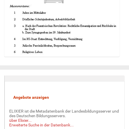
Z
e
i
g
e
B
i
l
d
ELIXIER ist die Metadatenbank der Landesbildungsserver und
i
des Deutschen Bildungsservers.
n
über Elixier...
v
Erweiterte Suche in der Datenbank...
o