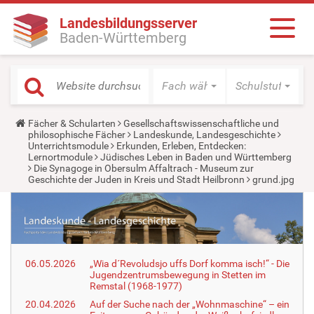
Landesbildungsserver
Baden-Württemberg
Fach wählen
Schulstufe wäh
Y
Fächer & Schularten
Gesellschaftswissenschaftliche und
o
philosophische Fächer
Landeskunde, Landesgeschichte
u
Unterrichtsmodule
Erkunden, Erleben, Entdecken:
a
Lernortmodule
Jüdisches Leben in Baden und Württemberg
r
Die Synagoge in Obersulm Affaltrach - Museum zur
e
Geschichte der Juden in Kreis und Stadt Heilbronn
grund.jpg
h
e
r
e
:
06.05.2026
„Wia d´Revoludsjo uffs Dorf komma isch!“ - Die
Jugendzentrumsbewegung in Stetten im
Remstal (1968-1977)
20.04.2026
Auf der Suche nach der „Wohnmaschine“ – ein