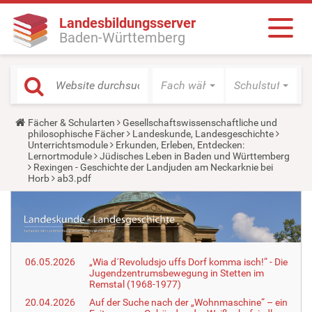
Landesbildungsserver
Baden-Württemberg
Fach wählen
Schulstufe wäh
Y
Fächer & Schularten
Gesellschaftswissenschaftliche und
o
philosophische Fächer
Landeskunde, Landesgeschichte
u
Unterrichtsmodule
Erkunden, Erleben, Entdecken:
a
Lernortmodule
Jüdisches Leben in Baden und Württemberg
r
Rexingen - Geschichte der Landjuden am Neckarknie bei
e
Horb
ab3.pdf
h
e
r
e
:
06.05.2026
„Wia d´Revoludsjo uffs Dorf komma isch!“ - Die
Jugendzentrumsbewegung in Stetten im
Remstal (1968-1977)
20.04.2026
Auf der Suche nach der „Wohnmaschine“ – ein