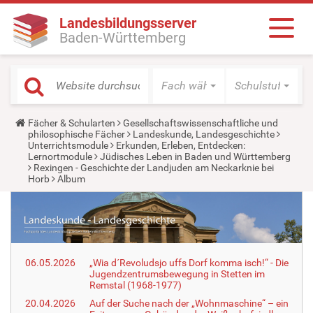
Landesbildungsserver
Baden-Württemberg
Fach wählen
Schulstufe wäh
Y
Fächer & Schularten
Gesellschaftswissenschaftliche und
o
philosophische Fächer
Landeskunde, Landesgeschichte
u
Unterrichtsmodule
Erkunden, Erleben, Entdecken:
a
Lernortmodule
Jüdisches Leben in Baden und Württemberg
r
Rexingen - Geschichte der Landjuden am Neckarknie bei
e
Horb
Album
h
e
r
e
:
06.05.2026
„Wia d´Revoludsjo uffs Dorf komma isch!“ - Die
Jugendzentrumsbewegung in Stetten im
Remstal (1968-1977)
20.04.2026
Auf der Suche nach der „Wohnmaschine“ – ein