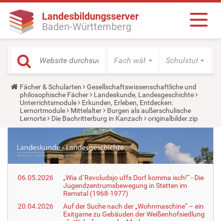
Landesbildungsserver
Baden-Württemberg
Fach wählen
Schulstufe wäh
Y
Fächer & Schularten
Gesellschaftswissenschaftliche und
o
philosophische Fächer
Landeskunde, Landesgeschichte
u
Unterrichtsmodule
Erkunden, Erleben, Entdecken:
a
Lernortmodule
Mittelalter
Burgen als außerschulische
r
Lernorte
Die Bachritterburg in Kanzach
originalbilder.zip
e
h
e
r
e
:
06.05.2026
„Wia d´Revoludsjo uffs Dorf komma isch!“ - Die
Jugendzentrumsbewegung in Stetten im
Remstal (1968-1977)
20.04.2026
Auf der Suche nach der „Wohnmaschine“ – ein
Exitgame zu Gebäuden der Weißenhofsiedlung