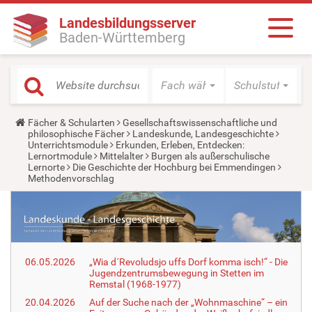
Landesbildungsserver
Baden-Württemberg
Fach wählen
Schulstufe wäh
Y
Fächer & Schularten
Gesellschaftswissenschaftliche und
o
philosophische Fächer
Landeskunde, Landesgeschichte
u
Unterrichtsmodule
Erkunden, Erleben, Entdecken:
a
Lernortmodule
Mittelalter
Burgen als außerschulische
r
Lernorte
Die Geschichte der Hochburg bei Emmendingen
e
Methodenvorschlag
h
e
r
e
:
06.05.2026
„Wia d´Revoludsjo uffs Dorf komma isch!“ - Die
Jugendzentrumsbewegung in Stetten im
Remstal (1968-1977)
20.04.2026
Auf der Suche nach der „Wohnmaschine“ – ein