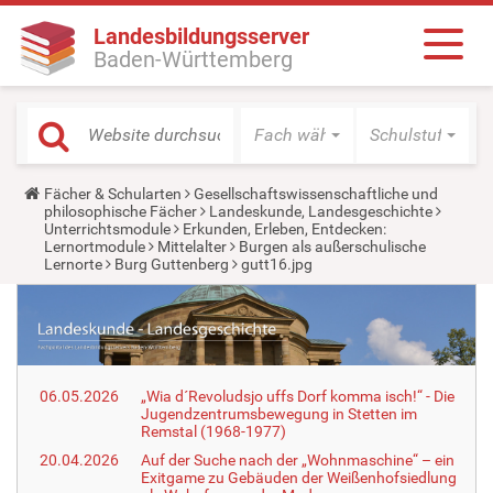
Landesbildungsserver
Baden-Württemberg
Fach wählen
Schulstufe wäh
Y
Fächer & Schularten
Gesellschaftswissenschaftliche und
o
philosophische Fächer
Landeskunde, Landesgeschichte
u
Unterrichtsmodule
Erkunden, Erleben, Entdecken:
a
Lernortmodule
Mittelalter
Burgen als außerschulische
r
Lernorte
Burg Guttenberg
gutt16.jpg
e
h
e
r
e
:
06.05.2026
„Wia d´Revoludsjo uffs Dorf komma isch!“ - Die
Jugendzentrumsbewegung in Stetten im
Remstal (1968-1977)
20.04.2026
Auf der Suche nach der „Wohnmaschine“ – ein
Exitgame zu Gebäuden der Weißenhofsiedlung