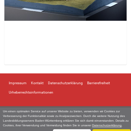
Z
e
i
Impressum
Kontakt
Datenschutzerklärung
Barrierefreiheit
g
e
Urheberrechtsinformationen
B
i
l
Um einen optimalen Service auf unserer Website zu bieten, verwenden wir Cookies zur
d
Verbesserung der Funktionalität sowie zu Analysezwecken. Durch die weitere Nutzung des
i
Landesbildungsservers Baden-Württemberg erklären Sie sich damit einverstanden. Details zu
n
Cookies, ihrer Verwendung und Vermeidung finden Sie in unserer
Datenschutzerklärung
.