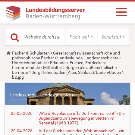
Landesbildungsserver
Baden-Württemberg
Fach wählen
Schulstufe wäh
Y
Fächer & Schularten
Gesellschaftswissenschaftliche und
o
philosophische Fächer
Landeskunde, Landesgeschichte
u
Unterrichtsmodule
Erkunden, Erleben, Entdecken:
a
Lernortmodule
Mittelalter
Burgen als außerschulische
r
Lernorte
Burg Hohenbaden (Altes Schloss)/Baden-Baden
e
b2.jpg
h
e
r
e
:
06.05.2026
„Wia d´Revoludsjo uffs Dorf komma isch!“ - Die
Jugendzentrumsbewegung in Stetten im
Remstal (1968-1977)
20.04.2026
Auf der Suche nach der „Wohnmaschine“ – ein