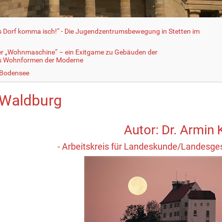
fs Dorf komma isch!“ - Die Jugendzentrumsbewegung in Stetten im
er „Wohnmaschine“ – ein Exitgame zu Gebäuden der
ls Wohnformen der Moderne
 Bodensee
 Waldburg
Autor: Dr. Armin
- Arbeitskreis für Landeskunde/Landesge