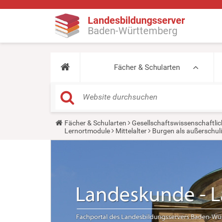
Landesbildungsserver
Baden-Württemberg
Fächer & Schularten
Y
Fächer & Schularten
Gesellschaftswissenschaftlic
o
Lernortmodule
Mittelalter
Burgen als außerschul
u
a
r
e
h
e
r
e
: