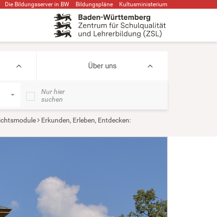
Die Bildungsserver in BW
Bildungspläne
Kultusministerium
Über uns
Nur hier
suchen
ichtsmodule
Erkunden, Erleben, Entdecken: