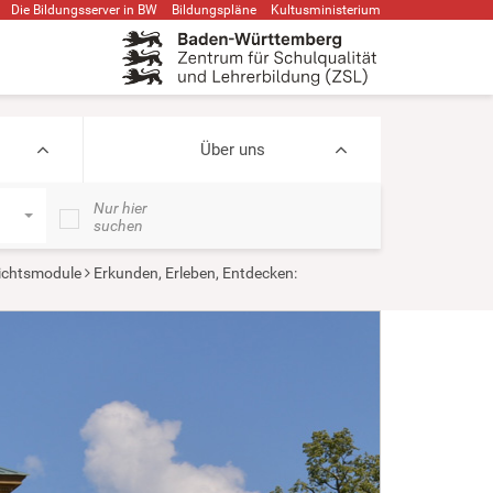
Die Bildungsserver in BW
Bildungspläne
Kultusministerium
Über uns
Nur hier
suchen
ichtsmodule
Erkunden, Erleben, Entdecken: