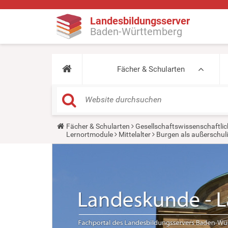
Landesbildungsserver
Baden-Württemberg
Fächer & Schularten
Y
Fächer & Schularten
Gesellschaftswissenschaftlic
o
Lernortmodule
Mittelalter
Burgen als außerschul
u
a
r
e
h
e
r
e
: