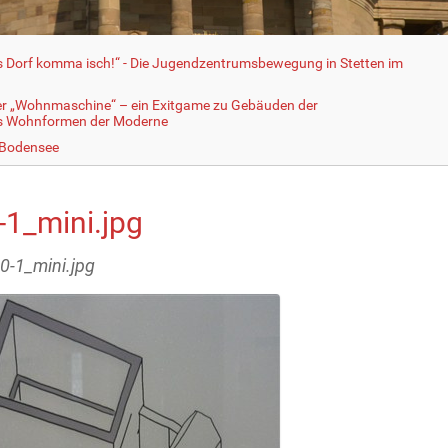
fs Dorf komma isch!“ - Die Jugendzentrumsbewegung in Stetten im
er „Wohnmaschine“ – ein Exitgame zu Gebäuden der
ls Wohnformen der Moderne
 Bodensee
-1_mini.jpg
10-1_mini.jpg