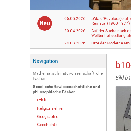
06.05.2026
„Wia d´Revoludsjo uf
Neu
Remstal (1968-1977)
20.04.2026
Auf der Suche nach d
Weißenhofsiedlung a
24.03.2026
Orte der Moderne am
Navigation
b10
Mathematisch-naturwissenschaftliche
Bild b
Fächer
Gesellschaftswissenschaftliche und
philosophische Fächer
Ethik
Religionslehren
Geographie
Geschichte