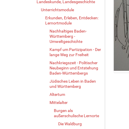
Landeskunde, Landesgeschichte
Unterrichtsmodule
Erkunden, Erleben, Entdecken:
Lernortmodule
Nachhaltiges Baden-
Württemberg -
Umweltgeschichte
Kampf um Partizipation - Der
lange Weg zur Freiheit
Nachkriegszeit - Politischer
Neubeginn und Entstehung
Baden-Württembergs
Z
Jüdisches Leben in Baden
e
und Württemberg
i
g
Altertum
e
Mittelalter
B
i
Burgen als
außerschulische Lernorte
l
d
Die Waldburg
i