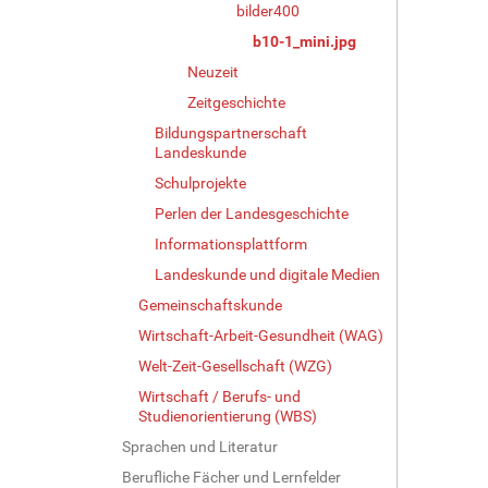
bilder400
n
v
b10-1_mini.jpg
o
Neuzeit
l
Zeitgeschichte
l
e
Bildungspartnerschaft
r
Landeskunde
G
Schulprojekte
r
ö
Perlen der Landesgeschichte
ß
Informationsplattform
e
Landeskunde und digitale Medien
…
Gemeinschaftskunde
Wirtschaft-Arbeit-Gesundheit (WAG)
Welt-Zeit-Gesellschaft (WZG)
Wirtschaft / Berufs- und
Studienorientierung (WBS)
Sprachen und Literatur
Berufliche Fächer und Lernfelder